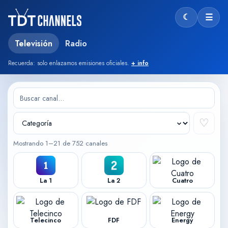
☾
☰
Modo oscu
Televisión
Radio
Recuerda: solo enlazamos emisiones oficiales.
+ info
♡
Mostrando 1–21 de 752 canales
La 1
La 2
Cuatro
Telecinco
FDF
Energy