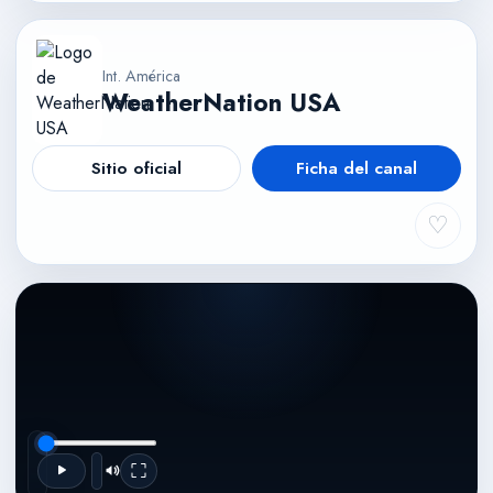
Int. América
WeatherNation USA
Sitio oficial
Ficha del canal
♡