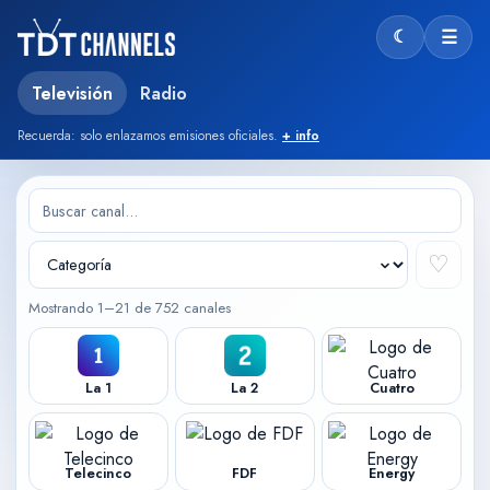
☾
☰
Modo oscu
Televisión
Radio
Recuerda: solo enlazamos emisiones oficiales.
+ info
♡
Mostrando 1–21 de 752 canales
La 1
La 2
Cuatro
Telecinco
FDF
Energy