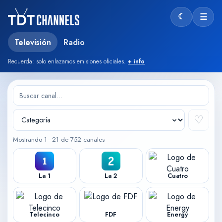
☾
☰
Modo oscu
Televisión
Radio
Recuerda: solo enlazamos emisiones oficiales.
+ info
♡
Mostrando 1–21 de 752 canales
La 1
La 2
Cuatro
Telecinco
FDF
Energy