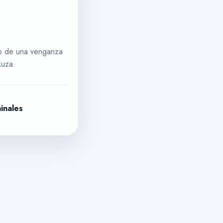
io de una venganza
kuza.
minales