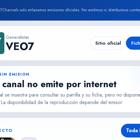
TChannels solo enlazamos emisiones oficiales. No emitimos ni distribuimos conte
Generalistas
VEO7
Sitio oficial
Fic
SIN EMISION
 canal no emite por internet
al se muestra para consultar su parrilla y su ficha, pero no dispon
. La disponibilidad de la reproducción depende del emisor.
Toda 
RECTO