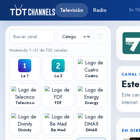
Televisión
Radio
En TD
♡
Mostrando 1–21 de 752 canales
CANAL 
La 1
La 2
Cuatro
Este
Este can
Internet
Telecinco
FDF
Energy
Divinity
Be Mad
DMAX
EN DI