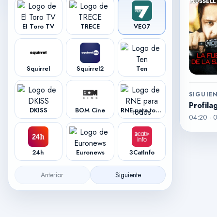
El Toro TV
TRECE
VEO7
Squirrel
Squirrel2
Ten
SIGUIE
Profila
DKISS
BOM Cine
RNE para todos
04:20
-
0
24h
Euronews
3CatInfo
Anterior
Siguiente