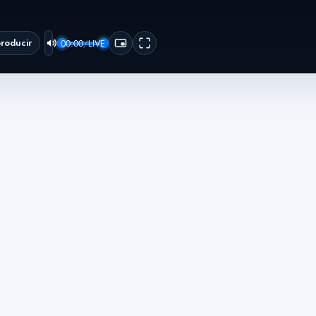
roducir
00:00
/
LIVE