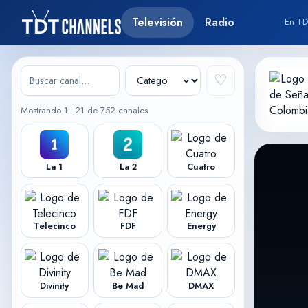
Televisión
Radio
En TD
♡
Mostrando 1–21 de 752 canales
La 1
La 2
Cuatro
Telecinco
FDF
Energy
Divinity
Be Mad
DMAX