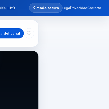
☾
Modo oscuro
Legal
Privacidad
Contacto
nido.
+ info
♡
ha del canal