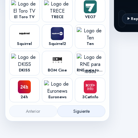
El Toro TV
TRECE
VEO7
Rep
Squirrel
Squirrel2
Ten
DKISS
BOM Cine
RNE para todos
24h
Euronews
3CatInfo
Anterior
Siguiente