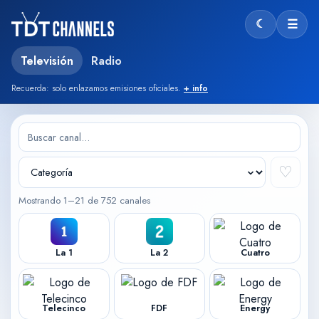
☾
☰
Modo oscu
Televisión
Radio
Recuerda: solo enlazamos emisiones oficiales.
+ info
♡
Mostrando 1–21 de 752 canales
La 1
La 2
Cuatro
Telecinco
FDF
Energy