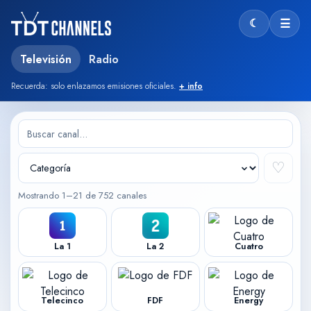
☾
☰
Modo oscu
Televisión
Radio
Recuerda: solo enlazamos emisiones oficiales.
+ info
♡
Mostrando 1–21 de 752 canales
La 1
La 2
Cuatro
Telecinco
FDF
Energy