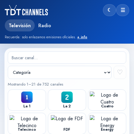
☾
☰
Modo oscu
Televisión
Radio
Recuerda: solo enlazamos emisiones oficiales.
+ info
♡
Mostrando 1–21 de 752 canales
La 1
La 2
Cuatro
Telecinco
FDF
Energy