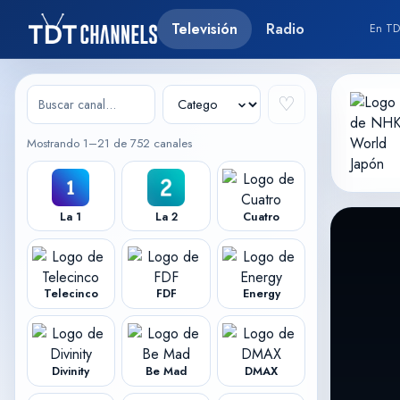
Televisión
Radio
En TD
♡
Mostrando 1–21 de 752 canales
La 1
La 2
Cuatro
Telecinco
FDF
Energy
Divinity
Be Mad
DMAX