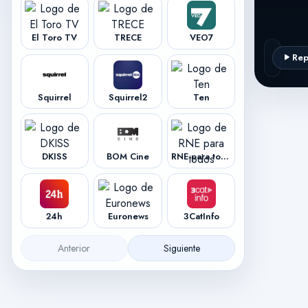
El Toro TV
TRECE
VEO7
Rep
Squirrel
Squirrel2
Ten
DKISS
BOM Cine
RNE para todos
24h
Euronews
3CatInfo
Anterior
Siguiente