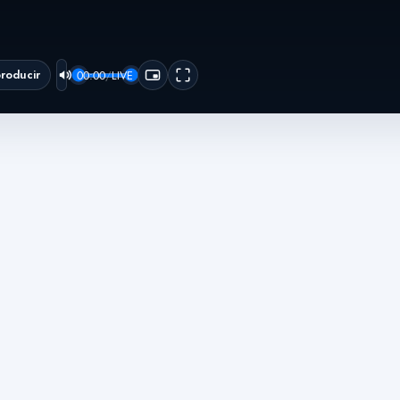
roducir
00:00
/
LIVE