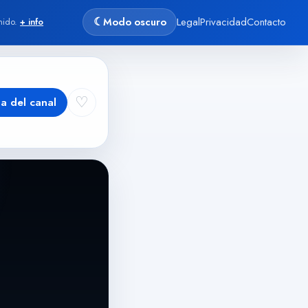
☾
Modo oscuro
Legal
Privacidad
Contacto
nido.
+ info
♡
ha del canal