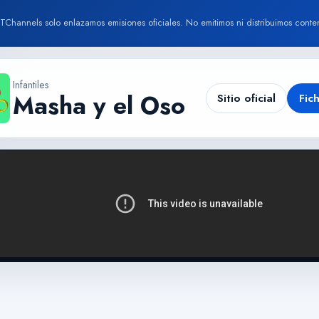
TChannels solo enlazamos emisiones oficiales. No emitimos ni distribuimos conte
Infantiles
Masha y el Oso
Sitio oficial
Fic