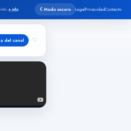
☾
Modo oscuro
Legal
Privacidad
Contacto
nido.
+ info
♡
ha del canal