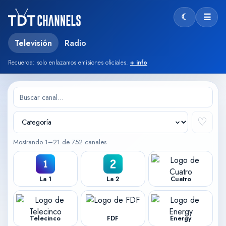
☾
☰
Modo oscu
Televisión
Radio
Recuerda: solo enlazamos emisiones oficiales.
+ info
♡
Mostrando 1–21 de 752 canales
La 1
La 2
Cuatro
Telecinco
FDF
Energy