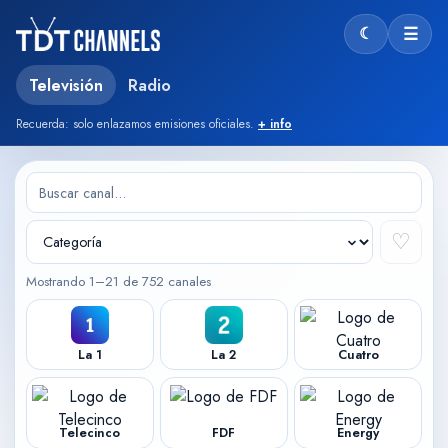
☾
☰
Modo oscu
Televisión
Radio
Recuerda: solo enlazamos emisiones oficiales.
+ info
♡
Mostrando 1–21 de 752 canales
La 1
La 2
Cuatro
Telecinco
FDF
Energy