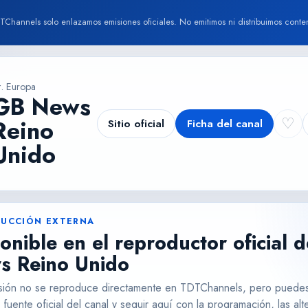
TChannels solo enlazamos emisiones oficiales. No emitimos ni distribuimos conte
t. Europa
GB News
♡
Reino
Sitio oficial
Ficha del canal
Unido
UCCIÓN EXTERNA
onible en el reproductor oficial 
s Reino Unido
sión no se reproduce directamente en TDTChannels, pero puedes
fuente oficial del canal y seguir aquí con la programación, las alte