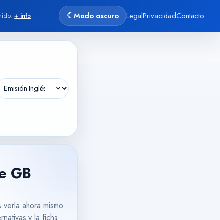
☾
Modo oscuro
Legal
Privacidad
Contacto
nido.
+ info
de
GB
 verla ahora mismo
rnativas y la ficha