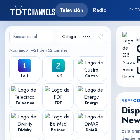
Televisión
Radio
En TD
♡
In
Mostrando 1–21 de 752 canales
La 1
La 2
Cuatro
REPROD
Telecinco
FDF
Energy
Disp
New
Divinity
Be Mad
DMAX
Esta emi
desde la 