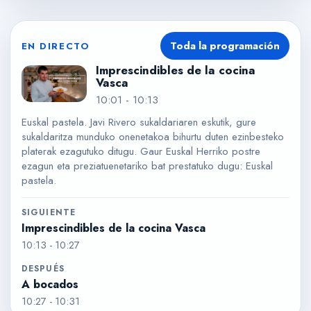
ESTAS VIENDO
10:01
-
10:13
Toda la programación
EN DIRECTO
Imprescindibles de la cocina Vasca
Imprescindibles de la cocina
Vasca
10:01
-
10:13
Euskal pastela. Javi Rivero sukaldariaren eskutik, gure
sukaldaritza munduko onenetakoa bihurtu duten ezinbesteko
platerak ezagutuko ditugu. Gaur Euskal Herriko postre
ezagun eta preziatuenetariko bat prestatuko dugu: Euskal
pastela.
SIGUIENTE
Imprescindibles de la cocina Vasca
10:13
-
10:27
DESPUÉS
A bocados
10:27
-
10:31