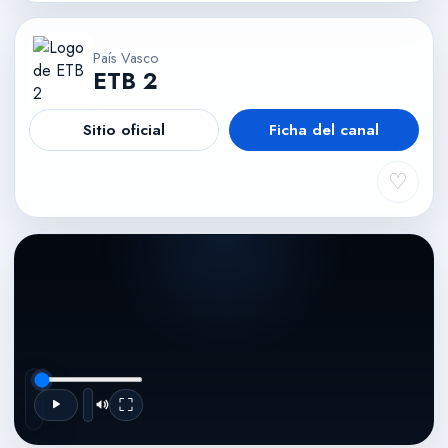
País Vasco
ETB 2
Sitio oficial
Ficha del canal
♡