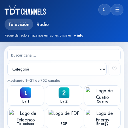
☾
☰
Modo oscu
Televisión
Radio
Recuerda: solo enlazamos emisiones oficiales.
+ info
♡
Mostrando 1–21 de 752 canales
La 1
La 2
Cuatro
Telecinco
FDF
Energy