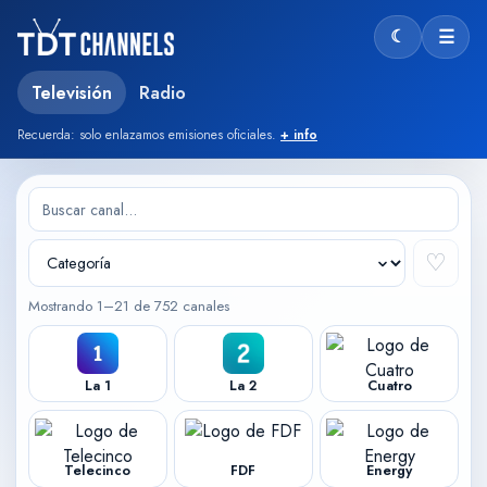
☾
☰
Modo oscu
Televisión
Radio
Recuerda: solo enlazamos emisiones oficiales.
+ info
♡
Mostrando 1–21 de 752 canales
La 1
La 2
Cuatro
Telecinco
FDF
Energy