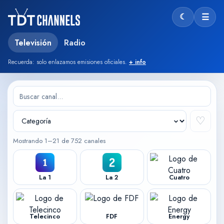
☾
☰
Modo oscu
Televisión
Radio
Recuerda: solo enlazamos emisiones oficiales.
+ info
♡
Mostrando 1–21 de 752 canales
La 1
La 2
Cuatro
Telecinco
FDF
Energy