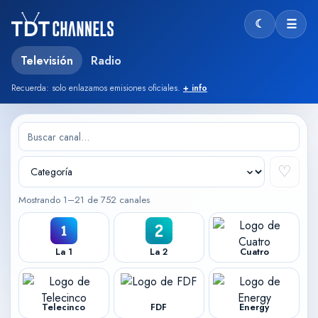
☾
☰
Modo oscu
Televisión
Radio
Recuerda: solo enlazamos emisiones oficiales.
+ info
♡
Mostrando 1–21 de 752 canales
La 1
La 2
Cuatro
Telecinco
FDF
Energy