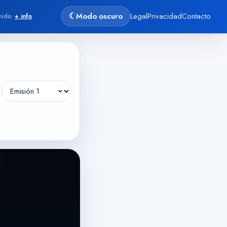
☾
Modo oscuro
Legal
Privacidad
Contacto
nido.
+ info