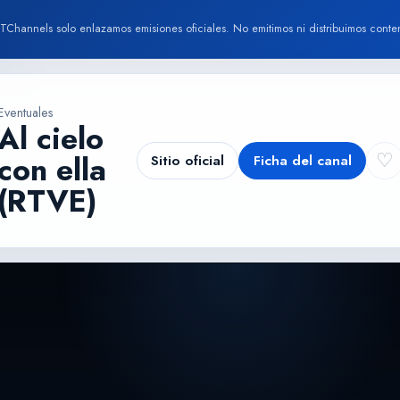
TChannels solo enlazamos emisiones oficiales. No emitimos ni distribuimos conte
Eventuales
Al cielo
♡
con ella
Sitio oficial
Ficha del canal
(RTVE)