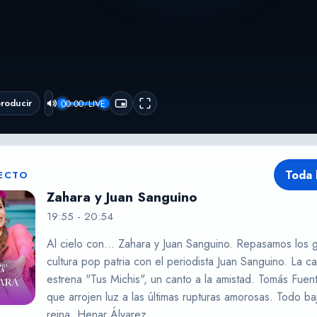
roducir
00:00
/
LIVE
 VIENDO
20:54
Toda 
RECTO
 y Juan Sanguino
Zahara y Juan Sanguino
19:55
-
20:54
Al cielo con… Zahara y Juan Sanguino. Repasamos los g
cultura pop patria con el periodista Juan Sanguino. La c
estrena "Tus Michis", un canto a la amistad. Tomás Fuent
que arrojen luz a las últimas rupturas amorosas. Todo baj
reina, Henar Álvarez.