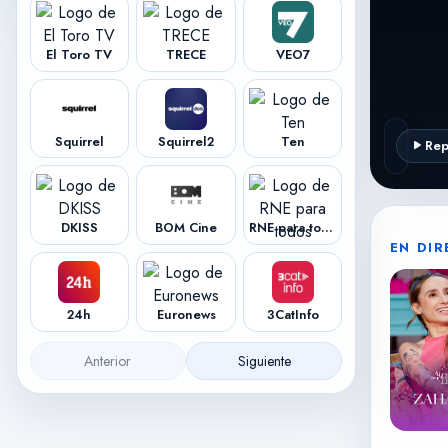
El Toro TV
TRECE
VEO7
Squirrel
Squirrel2
Ten
Rep
ESTAS
DKISS
BOM Cine
RNE para todos
19:55
-
EN DI
Zahara
24h
Euronews
3CatInfo
Anterior
Siguiente