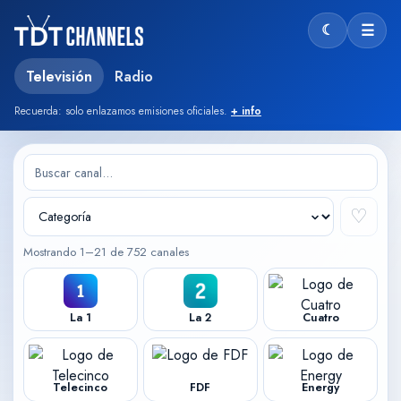
☾
☰
Modo oscu
Televisión
Radio
Recuerda: solo enlazamos emisiones oficiales.
+ info
♡
Mostrando 1–21 de 752 canales
La 1
La 2
Cuatro
Telecinco
FDF
Energy