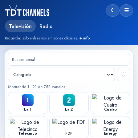
☾
☰
Modo oscu
Televisión
Radio
Recuerda: solo enlazamos emisiones oficiales.
+ info
♡
Mostrando 1–21 de 752 canales
La 1
La 2
Cuatro
Telecinco
FDF
Energy